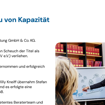
u von Kapazität
ratung GmbH & Co. KG.
 Scheuch der Titel als
 e.V.) verliehen.
bernommen und erfolgreich
illy Kneiff übernahm Stefan
nd es erfolgte eine
bB.
etentes Beraterteam und